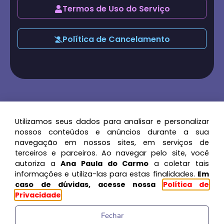
Termos de Uso do Serviço
Política de Cancelamento
Utilizamos seus dados para analisar e personalizar
2026
© Ana Paula do Carmo.
nossos conteúdos e anúncios durante a sua
All rights reserved.
navegação em nossos sites, em serviços de
terceiros e parceiros. Ao navegar pelo site, você
Desenvolvido por
autoriza a
Ana Paula do Carmo
a coletar tais
VICTEC
Agência Digital
informações e utiliza-las para estas finalidades.
Em
caso de dúvidas, acesse nossa
Política de
Privacidade
Fechar